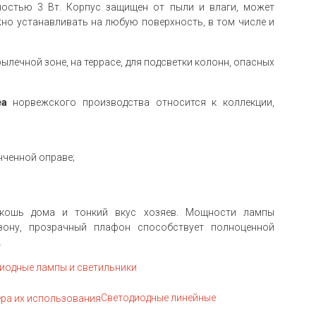
остью 3 Вт. Корпус защищен от пыли и влаги, может
но устанавливать на любую поверхность, в том числе и
лечной зоне, на террасе, для подсветки колонн, опасных
ea
норвежского производства относится к коллекции,
нченной оправе;
скошь дома и тонкий вкус хозяев. Мощности лампы
зону, прозрачный плафон способствует полноценной
.
иодные лампы и светильники
Светодиодные линейные