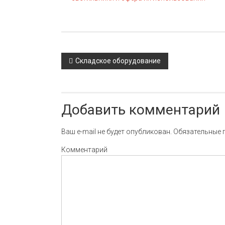
Навигация по записям
Складское оборудование
Добавить комментарий
Ваш e-mail не будет опубликован.
Обязательные 
Комментарий