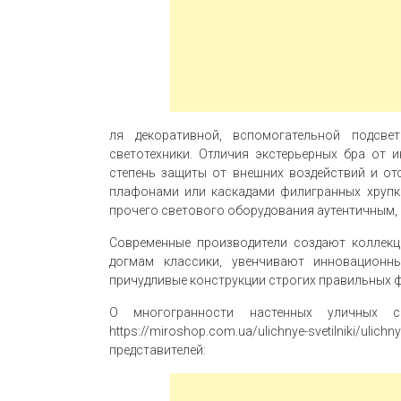
ля декоративной, вспомогательной подсве
светотехники. Отличия экстерьерных бра от 
степень защиты от внешних воздействий и от
плафонами или каскадами филигранных хрупк
прочего светового оборудования аутентичным,
Современные производители создают коллекц
догмам классики, увенчивают инновационн
причудливые конструкции строгих правильных 
О многогранности настенных уличных с
https://miroshop.com.ua/ulichnye-svetilniki/ul
представителей: