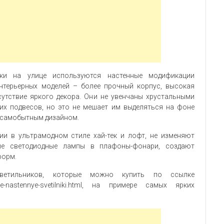
тки на улице используются настенные модификации
интерьерных моделей – более прочный корпус, высокая
сутствие яркого декора. Они не увенчаны хрустальными
их подвесов, но это не мешает им выделяться на фоне
 самобытным дизайном.
ии в ультрамодном стиле хай-тек и лофт, не изменяют
ые светодиодные лампы в плафоны-фонари, создают
форм.
ветильников, которые можно купить по ссылке
ichnye-nastennye-svetilniki.html, на примере самых ярких