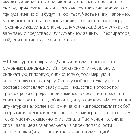
эмалевые, силикатные, силиконовые, алкидные, все они по-
своему привлекательны и применяются также на основе того,
где куда именно они будут наноситься. Часть из них, например,
масляные составы, при высыхании выделяют в атмосферу
токсичные вещества, опасные для человека. В этом случае не
забываем о средствах индивидуальной защиты – респираторе,
сойдет и противогаз, если не жалко.
— Штукатурные покрытия. Данный тип имеет несколько
основных разновидностей – фактурную, минеральную,
силикатную, гипсовую, силиконовую, полимерную и
венецианскую штукатурку. Основу любого штукатурного
состава составляет связующее – вещество, которое при
прохождении определенной химической реакции твердеет и
связывает остальные добавки в единую систему. Минеральная
штукатурка наиболее экономична, финиш представляет собой
покрытие из мелкодисперсных частиц минеральных веществ –
песка, частичек каменного материала. Фактурная получила
свое название за счет рельефа на своей поверхности,
венецианская (итальянская) же является имитацией