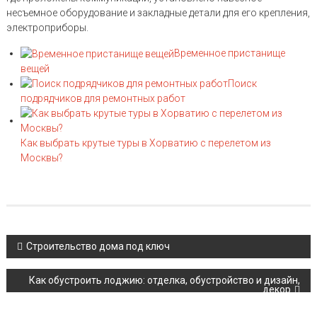
несъемное оборудование и закладные детали для его крепления,
электроприборы.
Временное пристанище
вещей
Поиск
подрядчиков для ремонтных работ
Как выбрать крутые туры в Хорватию с перелетом из
Москвы?
Навигация по записям
Строительство дома под ключ
Как обустроить лоджию: отделка, обустройство и дизайн,
декор