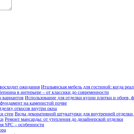
Итальянская мебель для гостиной: когда реа
епнина в интерьере – от классики до современности
Использование для отделки кухни плитки и обоев, 
 фундамент на каменистой почве
тделку откосов внутри окна
Виды декоративной штукатурки для внутренней отделки 
Ремонт мансарды: от утепления до дизайнерской отделки
ая SPC – особенности
ора