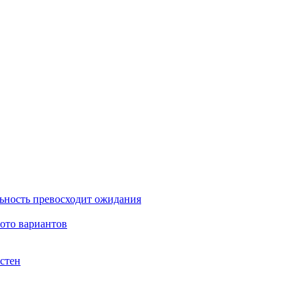
льность превосходит ожидания
фото вариантов
стен