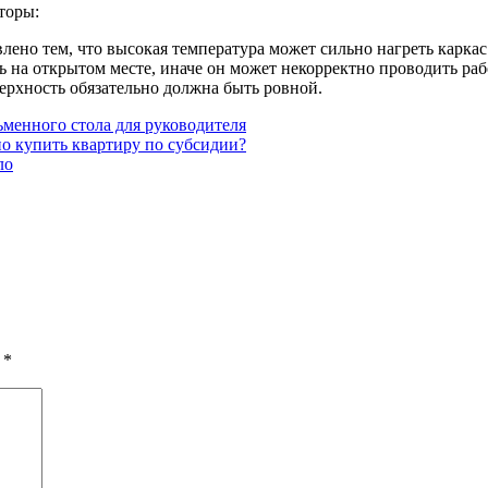
торы:
лено тем, что высокая температура может сильно нагреть каркас
 на открытом месте, иначе он может некорректно проводить раб
верхность обязательно должна быть ровной.
менного стола для руководителя
о купить квартиру по субсидии?
ло
ы
*