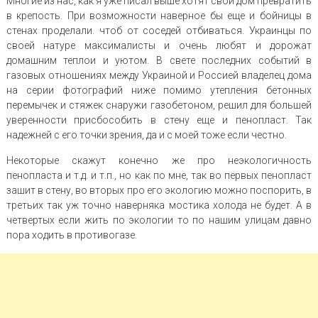
Многие из нас, как я уже писал выше хотят свой дом превратить
в крепость. При возможности наверное бы еще и бойницы в
стенах проделали. чтоб от соседей отбиваться. Украинцы по
своей натуре максималисты и очень любят и дорожат
домашним теплои и уютом. В свете последних событий в
газовых отношениях между Украиной и Россией владелец дома
на серии фотографий ниже помимо утепления бетонных
перемычек и стяжек снаружи газобетоном, решил для большей
уверенности присбособить в стену еще и пенопласт. Так
надежней с его точки зрения, да и с моей тоже если честно.
Некоторые скажут конечно же про неэкологичность
пенопласта и т.д. и т.п., но как по мне, так во первых пенопласт
зашит в стену, во вторых про его экологию можно поспорить, в
третьих так уж точно наверняка мостика холода не будет. А в
четвертых если жить по экологии то по нашим улицам давно
пора ходить в противогазе.