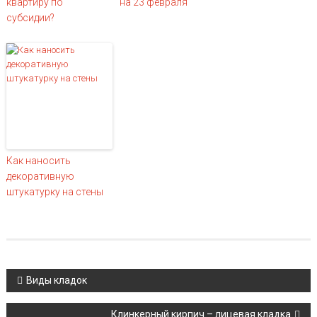
квартиру по
на 23 февраля
субсидии?
Как наносить
декоративную
штукатурку на стены
Навигация по записям
Виды кладок
Клинкерный кирпич – лицевая кладка