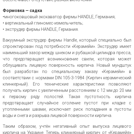
Формовка — садка
•многоковшовый экскаватор фирмы HANDLE, Германия;
• вертикальный глиномес-измельчитель;
• экструдер фирмы HANDLE, Германия.
Вакуумный экструдер фирмы Handle, который специально был
спроектирован под потребности «Керамейи». Экструдер имеет
наименьший зазор между шнеком и рубашкой цилиндра пресса,
что предотвращает возникновение свили, которая может
облущивать лицевую поверхность кирпича. Новый мундштук
был разработан по специальному заказу «Керамейи» в
соответствии с нормами DIN 105-3-1984 (Кирпич керамический
клинкерный). Его технические характеристики позволяют
получать кирпич с увеличенным расстоянием с 12 мм до 20 мм
к первому ряду полостей. Такая пустотность кирпича
предотвращает случайное оголение пустот при кладке с
утопленными швами, исключает риск попадания в пустоты
воды и снега и разрыва лицевой поверхности кирпича.
Таким образом, учтён негативный опыт выпуска лицевого
кирпича на Украине. Теперь клинкерный кирпич от «Керамейя»