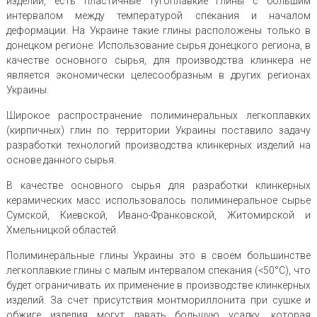
изделий, есть пластичные тугоплавкие глины с большим
интервалом между температурой спекания и началом
деформации. На Украине такие глины расположены только в
донецком регионе. Использование сырья донецкого региона, в
качестве основного сырья, для производства клинкера не
является экономически целесообразным в других регионах
Украины.
Широкое распространение полиминеральных легкоплавких
(кирпичных) глин по территории Украины поставило задачу
разработки технологий производства клинкерных изделий на
основе данного сырья.
В качестве основного сырья для разработки клинкерных
керамических масс использовалось полиминеральное сырье
Сумской, Киевской, Ивано-Франковской, Житомирской и
Хмельницкой областей.
Полиминеральные глины Украины это в своем большинстве
легкоплавкие глины с малым интервалом спекания (<50°С), что
будет ограничивать их применение в производстве клинкерных
изделий. За счет присутствия монтмориллонита при сушке и
обжиге изделия могут давать большую усадку, которая