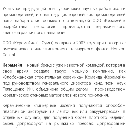
Учитывая предыдущий опыт украинских научных работников и
производителей, и опыт ведущих европейских производителей
наша лаборатория совместно с командой ООО «Керамейя»
разработала технологию производства керамического
клинкера различного назначения.
ООО «Керамейя» (г. Сумы) создано в 2007 году при поддержке
американского инвестиционного венчурного фонда Horizon
Саріtal.
Керамейя
— новый бренд с уже известной командой, которая в
свое время создала такую мощную компанию, как
«Слобожанская строительная керамика». Команда «Керамейя»
под руководством генерального директора канд. техн. наук
Телющенко И.Ф. объединена общим делом — производством
керамических стеновых материалов нового поколения.
Керамические клинкерные изделия получаются способом
пластичной экструзии на ленточных или вакуум-прессах. В
отдельных случаях, для получения более плотного изделия,
сырец допресовуют на рычажных прессах. Допресованый