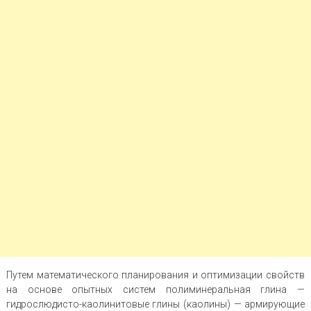
Путем математического планирования и оптимизации свойств
на основе опытных систем полиминеральная глина —
гидрослюдисто-каолинитовые глины (каолины) — армирующие