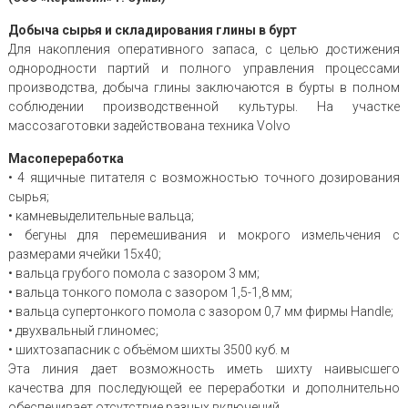
Добыча сырья и складирования глины в бурт
Для накопления оперативного запаса, с целью достижения
однородности партий и полного управления процессами
производства, добыча глины заключаются в бурты в полном
соблюдении производственной культуры. На участке
массозаготовки задействована техника Volvo
Масопереработка
• 4 ящичные питателя с возможностью точного дозирования
сырья;
• камневыделительные вальца;
• бегуны для перемешивания и мокрого измельчения с
размерами ячейки 15х40;
• вальца грубого помола с зазором 3 мм;
• вальца тонкого помола с зазором 1,5-1,8 мм;
• вальца супертонкого помола с зазором 0,7 мм фирмы Handle;
• двухвальный глиномес;
• шихтозапасник с объёмом шихты 3500 куб. м
Эта линия дает возможность иметь шихту наивысшего
качества для последующей ее переработки и дополнительно
обеспечивает отсутствие разных включений