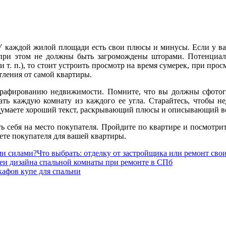
У каждой жилой площади есть свои плюсы и минусы. Если у вас 
 при этом не должны быть загромождены шторами. Потенциал
 и т. п.), то стоит устроить просмотр на время сумерек, при пр
тления от самой квартиры.
рафированию недвижимости. Помните, что вы должны сфотогр
ть каждую комнату из каждого ее угла. Старайтесь, чтобы не
идумаете хороший текст, раскрывающий плюсы и описывающий 
ть себя на место покупателя. Пройдите по квартире и посмотрит
те покупателя для вашей квартиры.
Что выбрать: отделку от застройщика или ремонт сво
еи дизайна спальной комнаты при ремонте в СПб
кафов купе для спальни