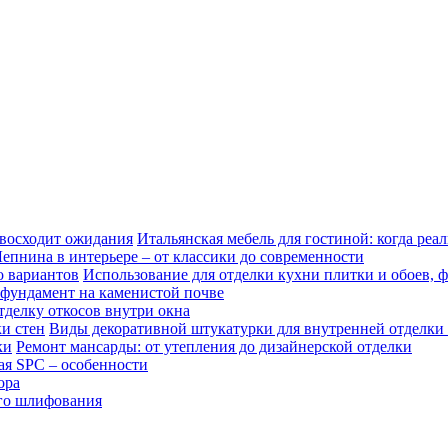
Итальянская мебель для гостиной: когда реа
епнина в интерьере – от классики до современности
Использование для отделки кухни плитки и обоев, 
 фундамент на каменистой почве
тделку откосов внутри окна
Виды декоративной штукатурки для внутренней отделки 
Ремонт мансарды: от утепления до дизайнерской отделки
ая SPC – особенности
ора
го шлифования