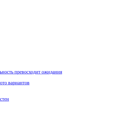
льность превосходит ожидания
фото вариантов
стен