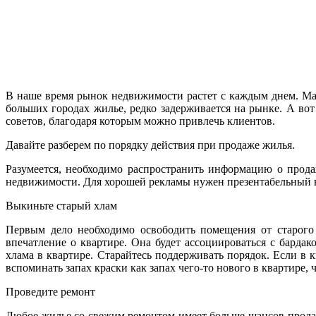
В наше время рынок недвижимости растет с каждым днем. Мас
больших городах жилье, редко задерживается на рынке. А вот
советов, благодаря которым можно привлечь клиентов.
Давайте разберем по порядку действия при продаже жилья.
Разумеется, необходимо распространить информацию о продаж
недвижимости. Для хорошей рекламы нужен презентабельный 
Выкиньте старый хлам
Первым дело необходимо освободить помещения от старого 
впечатление о квартире. Она будет ассоциироваться с барда
хлама в квартире. Старайтесь поддерживать порядок. Если в 
вспоминать запах краски как запах чего-то нового в квартире,
Проведите ремонт
Любое жилье со свежим ремонтом имеет больше шансов продат