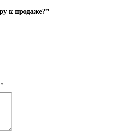
ру к продаже?
”
ы
*