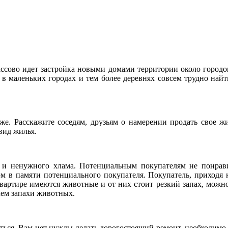
сово идет застройка новыми домами территории около городов
 в маленьких городах и тем более деревнях совсем трудно найт
е. Расскажите соседям, друзьям о намерении продать свое жиль
вид жилья.
и ненужного хлама. Потенциальным покупателям не понравит
ком в памяти потенциального покупателя. Покупатель, приходя
квартире имеются животные и от них стоит резкий запах, можно
 чем запахи животных.
ься. Вам нет нужды делать дорогостоящий ремонт, необходимо в