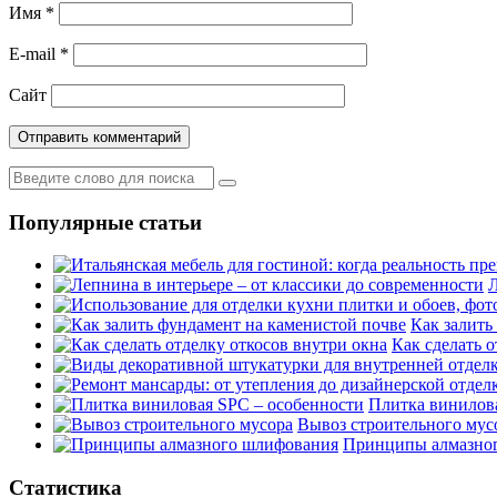
Имя
*
E-mail
*
Сайт
Популярные статьи
Л
Как залить
Как сделать о
Плитка винилов
Вывоз строительного мус
Принципы алмазно
Статистика