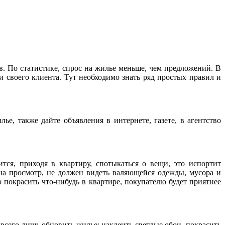
. По статистике, спрос на жилье меньше, чем предложений. В
и своего клиента. Тут необходимо знать ряд простых правил и
е, также дайте объявления в интернете, газете, в агентство
ся, приходя в квартиру, спотыкаться о вещи, это испортит
 на просмотр, не должен видеть валяющейся одежды, мусора и
 покрасить что-нибудь в квартире, покупателю будет приятнее
сего лишь обновить жилье: наклеить светлые обои, покрасить