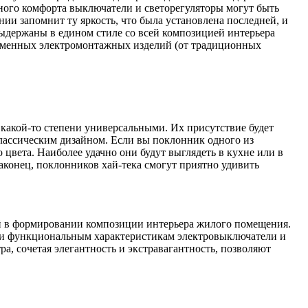
ного комфорта выключатели и светорегуляторы могут быть
и запомнит ту яркость, что была установлена последней, и
ыдержаны в едином стиле со всей композицией интерьера
временных электромонтажных изделий (от традиционных
 какой-то степени универсальными. Их присутствие будет
лассическим дизайном. Если вы поклонник одного из
цвета. Наиболее удачно они будут выглядеть в кухне или в
аконец, поклонников хай-тека смогут приятно удивить
й в формировании композиции интерьера жилого помещения.
 и функциональным характеристикам электровыключатели и
а, сочетая элегантность и экстравагантность, позволяют