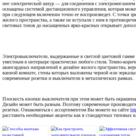
нее электрический шнур — для соединения с электромиганием 
оснащены системой дистанционного управления, которая может
при следующем включении точно ее воспроизведет. С точки зр
жилого пространства, а также не вступали с ним в противоре
световых тонов до насыщенных ярко-красных открывает допо
Электровыключатели, выдержанные в светлой цветовой гамме от
уместным в интерьере практически любого стиля. Темно-корич
авангардных направлений в дизайне жилого пространства, веро
ванной комнате, стены которых выложены черной или зеркально
современные розетки и выключатели в металлических рамках.
Плоскость кнопки выключателя при этом может быть окрашена
Дизайн может быть разным. Поэтому современные производит
розетки. Ознакомиться с ассортиментом Вы можете на сайте
htt
расставить необходимые акценты как в стандартных типовых к