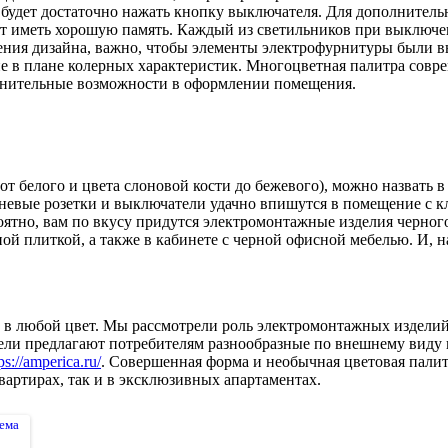
будет достаточно нажать кнопку выключателя. Для дополнитель
 иметь хорошую память. Каждый из светильников при выключени
ения дизайна, важно, чтобы элементы электрофурнитуры были в
чие в плане колерных характеристик. Многоцветная палитра со
лнительные возможности в оформлении помещения.
 белого и цвета слоновой кости до бежевого), можно назвать в
невые розетки и выключатели удачно впишутся в помещение с к
ятно, вам по вкусу придутся электромонтажные изделия черного 
й плиткой, а также в кабинете с черной офисной мебелью. И, н
 в любой цвет. Мы рассмотрели роль электромонтажных издели
ели предлагают потребителям разнообразные по внешнему виду
ps://amperica.ru/
. Совершенная форма и необычная цветовая палитр
вартирах, так и в эксклюзивных апартаментах.