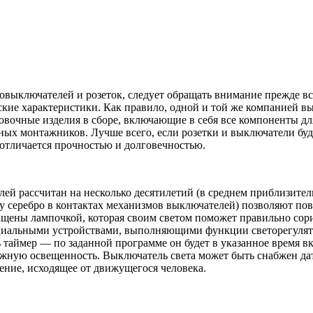
выключателей и розеток, следует обращать внимание прежде все
рские характеристики. Как правило, одной и той же компанией в
овочные изделия в сборе, включающие в себя все компоненты д
ьных монтажников. Лучше всего, если розетки и выключатели бу
отличается прочностью и долговечностью.
й рассчитан на несколько десятилетий (в среднем приблизител
 серебро в контактах механизмов выключателей) позволяют повыс
нащены лампочкой, которая своим светом поможет правильно сор
альными устройствами, выполняющими функции светорегулятора
таймер — по заданной программе он будет в указанное время вк
нужную освещенность. Выключатель света может быть снабжен д
ение, исходящее от движущегося человека.