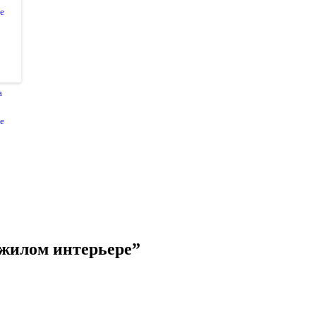
а
е
жилом интерьере
”