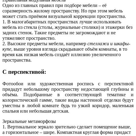
Одно из главных правил при подборе мебели – её
соразмерность жилому пространству. Но при этом мебель
может стать приёмом визуальной коррекции пространства.
1. В малогабаритных пространствах лучше использовать
мебель из стекла (столы, журнальные столики) и этажерки без
задних стенок. Такие предметы не загромождают и не
утяжеляют пространство.
2. Высокие предметы мебели, например
стеллажи и шкафы-
купе
, выше уровня взгляда скрадывают объём комнаты, в то
время как низкая мебель создаёт иллюзию увеличенного
пространства.
С перспективой:
Фотообои или художественная роспись с перспективой
придадут небольшому пространству недостающей глубины и
объёма. Подобранные в соответствующей тематике и
колористической гамме, такие виды настенной отделки будут
уместны в любой комнате будь то узкий коридор, маленькая
спальня или небольшая детская.
Зеркальные метаморфозы
1. Вертикальное зеркало зрительно сделает помещение выше,
а горизонтальное – шире. Компактная круглая форма придаст