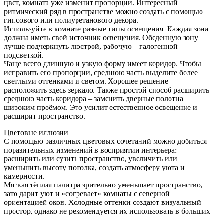
цвет, комната уже изменит пропорции. Интересный
ритмический ряд в пространстве можно создать с помощью
гипсового или полиуретанового декора.
Используйте в комнате разные типы освещения. Каждая зона
должна иметь свой источник освещения. Обеденную зону
лучше подчеркнуть люстрой, рабочую – галогенной
подсветкой.
Чаще всего длинную и узкую форму имеет коридор. Чтобы
исправить его пропорции, среднюю часть выделите более
светлыми оттенками и светом. Хорошее решение –
расположить здесь зеркало. Также простой способ расширить
среднюю часть коридора – заменить дверные полотна
широким проёмом. Это усилит естественное освещение и
расширит пространство.
Цветовые иллюзии
С помощью различных цветовых сочетаний можно добиться
поразительных изменений в восприятии интерьера:
расширить или сузить пространство, увеличить или
уменьшить высоту потолка, создать атмосферу уюта и
камерности.
Мягкая тёплая палитра зрительно уменьшает пространство,
зато дарит уют и «согревает» комнаты с северной
ориентацией окон. Холодные оттенки создают визуальный
простор, однако не рекомендуется их использовать в больших