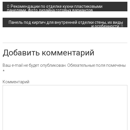
Навигация по записям
Рекомендации по отделке кухни пластиковыми
панелями, фото дизайна готовых вариантов
Панель под кирпич для внутренней отделки стены, их виды
и особенности
Добавить комментарий
Ваш e-mail не будет опубликован.
Обязательные поля помечены
*
Комментарий