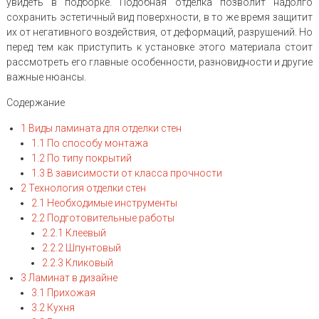
увидеть в подборке. Подобная отделка позволит надолго
сохранить эстетичный вид поверхности, в то же время защитит
их от негативного воздействия, от деформаций, разрушений. Но
перед тем как приступить к установке этого материала стоит
рассмотреть его главные особенности, разновидности и другие
важные нюансы.
Содержание
1
Виды ламината для отделки стен
1.1
По способу монтажа
1.2
По типу покрытий
1.3
В зависимости от класса прочности
2
Технология отделки стен
2.1
Необходимые инструменты
2.2
Подготовительные работы
2.2.1
Клеевый
2.2.2
Шпунтовый
2.2.3
Кликовый
3
Ламинат в дизайне
3.1
Прихожая
3.2
Кухня