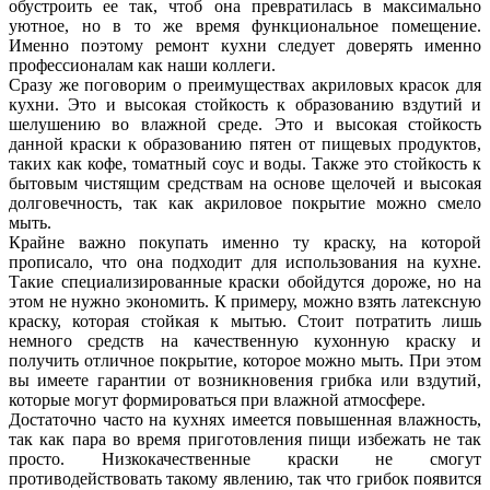
обустроить ее так, чтоб она превратилась в максимально
уютное, но в то же время функциональное помещение.
Именно поэтому ремонт кухни следует доверять именно
профессионалам как наши коллеги.
Сразу же поговорим о преимуществах акриловых красок для
кухни. Это и высокая стойкость к образованию вздутий и
шелушению во влажной среде. Это и высокая стойкость
данной краски к образованию пятен от пищевых продуктов,
таких как кофе, томатный соус и воды. Также это стойкость к
бытовым чистящим средствам на основе щелочей и высокая
долговечность, так как акриловое покрытие можно смело
мыть.
Крайне важно покупать именно ту краску, на которой
прописало, что она подходит для использования на кухне.
Такие специализированные краски обойдутся дороже, но на
этом не нужно экономить. К примеру, можно взять латексную
краску, которая стойкая к мытью. Стоит потратить лишь
немного средств на качественную кухонную краску и
получить отличное покрытие, которое можно мыть. При этом
вы имеете гарантии от возникновения грибка или вздутий,
которые могут формироваться при влажной атмосфере.
Достаточно часто на кухнях имеется повышенная влажность,
так как пара во время приготовления пищи избежать не так
просто. Низкокачественные краски не смогут
противодействовать такому явлению, так что грибок появится